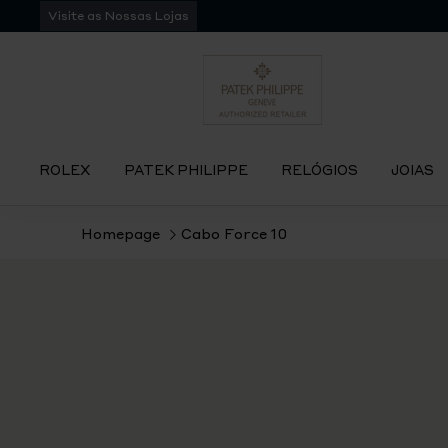
Pular
Visite as Nossas Lojas
para
navegação
ROLEX
PATEK PHILIPPE
RELÓGIOS
JOIAS
Homepage
Cabo Force 10