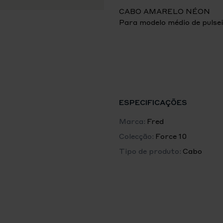
CABO AMARELO NÉON
Para modelo médio de pulse
PORMENORES DO CABO D
Cordão
Amarelo néon
Extremidades em aço inoxid
ESPECIFICAÇÕES
Marca:
Fred
Colecção:
Force 10
Tipo de produto:
Cabo