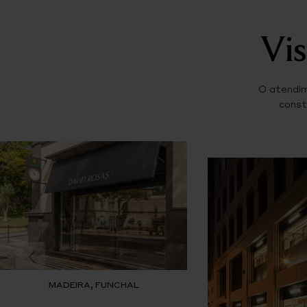
Vis
O atendim
const
MADEIRA, FUNCHAL