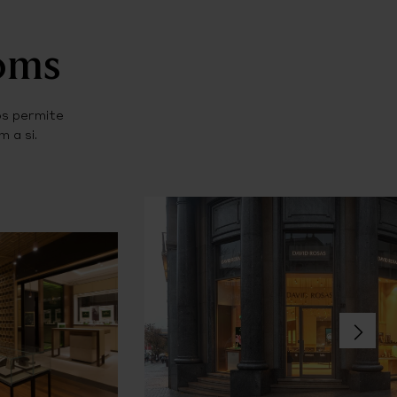
ooms
os permite
 a si.