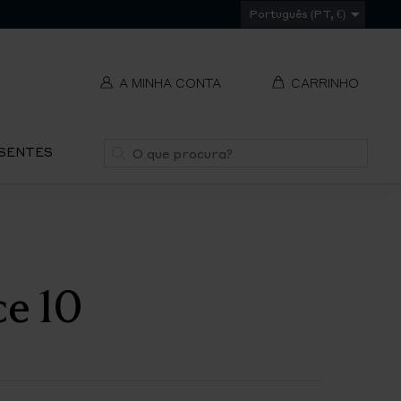
Português (PT, €)
A MINHA CONTA
CARRINHO
t
Pesquisa
ESENTES
V
REMOVER
ti
S
e 10
IR
PA
O
CH