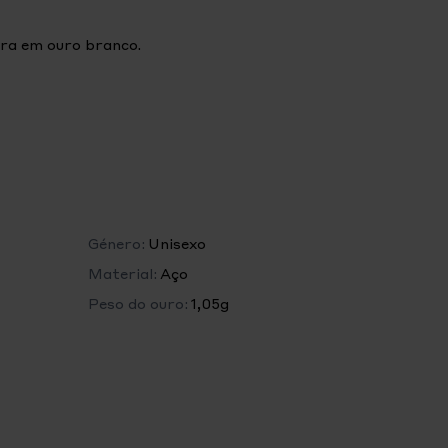
ira em ouro branco.
O MODELO MÉDIO:
ável
Género:
Unisexo
Material:
Aço
Peso do ouro:
1,05g