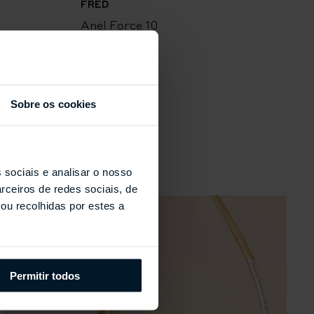
FRED
Anel Force 10
A
Sobre os cookies
s
 sociais e analisar o nosso
rceiros de redes sociais, de
ou recolhidas por estes a
Permitir todos