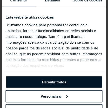
Consentir
Detalhes
Sobre os cookies
Este website utiliza cookies
Utilizamos cookies para personalizar conteúdo e
anúncios, fornecer funcionalidades de redes sociais e
analisar o nosso tráfego. Também partilhamos
informações acerca da sua utilização do site com os
nossos parceiros de redes sociais, de publicidade e de
REPOSSI ANTIFER
análise, que as podem combinar com outras informações
que lhes forneceu ou recolhidas por estes a partir da sua
utilização dos respetivos serviços.
Permitir todos
Personalizar