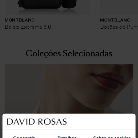
MONTBLANC
MONTBLANC
Bolsa Extreme 3.0
Botões de Pun
Coleções Selecionadas