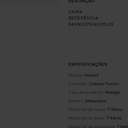
DESCRIÇÃO
CAIXA
REFERÊNCIA
549.NI.1270.NI.ORL23
TAMANHO
41 mm
CAIXA
Titânio microjateado e poli
BISEL
Titânio microjateado e poli
ESPECIFICAÇÕES
RESISTÊNCIA À ÁGUA
50 m ou 5 ATM
Marca:
Hublot
VIDRO
Colecção:
Classic Fusion
Safira com Tratamento Ant
Tipo de produto:
Relógio
MOSTRADOR
Preto polido
Género:
Masculino
Material da caixa:
Titânio
MOVIMENTO
Material do bisel:
Titânio
HUB1153 Movimento cronógr
RESERVA DE MARCHA
Material da bracelete:
Titan