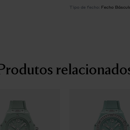
42 horas
Tipo de fecho:
Fecho Báscul
PULSEIRA
Titânio microjateado
FECHO
Fecho de báscula em titânio
Produtos relacionado