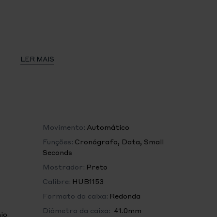
LER MAIS
do
do
Movimento:
Automático
Funções:
Cronógrafo, Data, Small
irreflexo
Seconds
Mostrador:
Preto
Calibre:
HUB1153
Formato da caixa:
Redonda
afo de corda automática
Diâmetro da caixa:
41.0mm
io