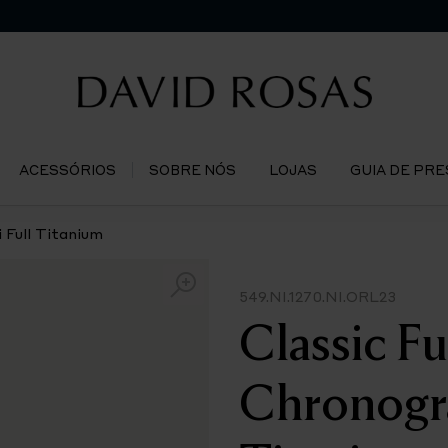
ACESSÓRIOS
SOBRE NÓS
LOJAS
GUIA DE PR
 Full Titanium
549.NI.1270.NI.ORL23
Classic F
Chronogra