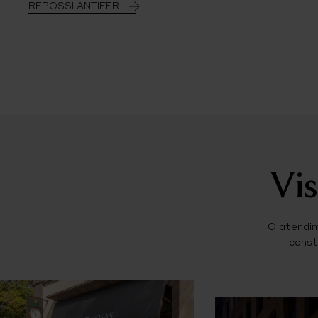
REPOSSI ANTIFER
Vis
O atendim
const