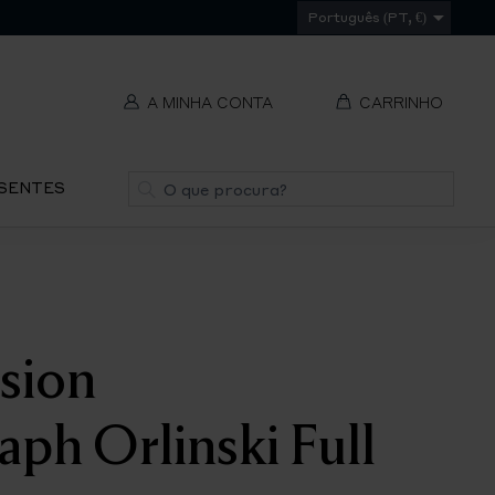
Português (PT, €)
A MINHA CONTA
CARRINHO
t
Pesquisa
ESENTES
V
REMOVER
ti
S
usion
IR
PA
ph Orlinski Full
O
CH