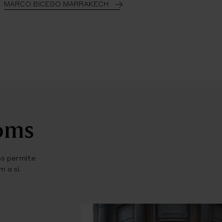
MARCO BICEGO MARRAKECH
ooms
os permite
 a si.