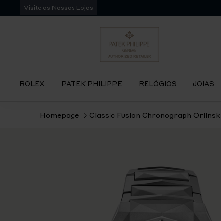
Pular
Visite as Nossas Lojas
para
navegação
ROLEX
PATEK PHILIPPE
RELÓGIOS
JOIAS
Homepage
Classic Fusion Chronograph Orlinski