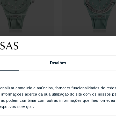
HUBLOT
Mint Green Ceramic
Big Bang One Click Mint
Ceramic Diamonds
Detalhes
onalizar conteúdo e anúncios, fornecer funcionalidades de redes
informações acerca da sua utilização do site com os nossos pa
Coleções Selecionada
ue as podem combinar com outras informações que lhes forneceu 
respetivos serviços.