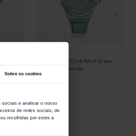
HUBLOT
 Green
Big Bang One Click Mint Green
C
Ceramic Diamonds
Sobre os cookies
 sociais e analisar o nosso
rceiros de redes sociais, de
s
ou recolhidas por estes a