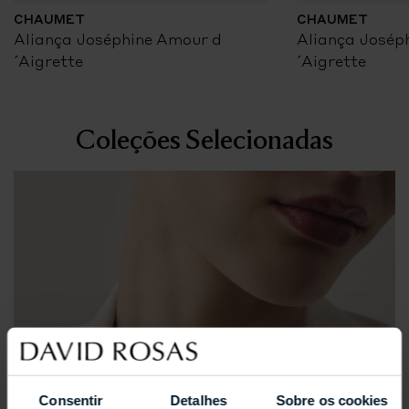
CHAUMET
CHAUMET
Aliança Joséphine Amour d
Aliança Josép
´Aigrette
´Aigrette
Coleções Selecionadas
Consentir
Detalhes
Sobre os cookies