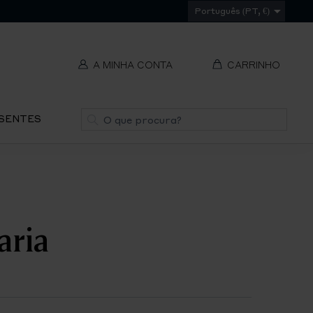
Português (PT, €)
A MINHA CONTA
CARRINHO
t
Pesquisa
ESENTES
V
REMOVER
ti
S
aria
IR
PA
O
CH