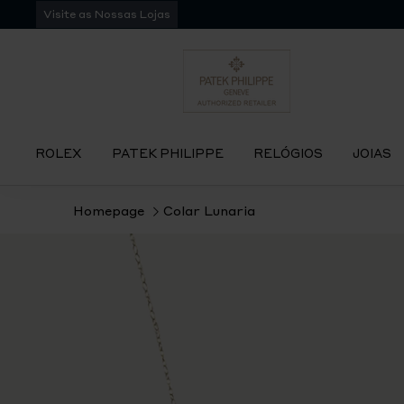
Pular
Visite as Nossas Lojas
para
navegação
ROLEX
PATEK PHILIPPE
RELÓGIOS
JOIAS
Homepage
Colar Lunaria