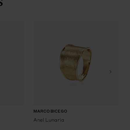
s
MARCO BICEGO
Anel Lunaria
A