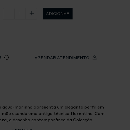
ADICIONAR
R
AGENDAR ATENDIMENTO
 água-marinha apresenta um elegante perfil em
à mão usando uma antiga técnica florentina. Com
eza, o desenho contemporâneo da Colecção
ntornos harmoniosos emulam as folhas frágeis