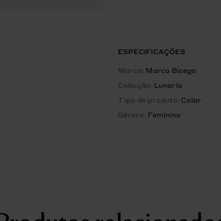
da planta dos Balcãs que lhe
pelos nossos mestres artesã
destaca-se pelo seu acabame
ESPECIFICAÇÕES
Marca:
Marco Bicego
Colecção:
Lunaria
Tipo de produto:
Colar
Género:
Feminino