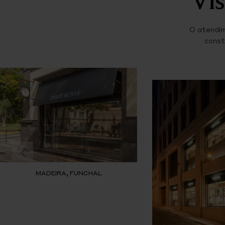
O atendim
const
MADEIRA, FUNCHAL