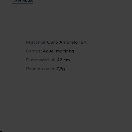
LER MAIS
 dá o nome. A superfície irregular, gravada à mão
os, utilizando uma antiga técnica florentina,
nto acetinado único e radiância excepcional.
Material:
Ouro Amarelo 18K
Gemas:
Água-marinha
Dimensões:
A. 42 cm
Peso do ouro:
7,9g