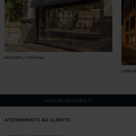
MADEIRA, FUNCHAL
LISBOA
VOLTAR AO TOPO
ATENDIMENTO AO CLIENTE
Guia de Tamanhos