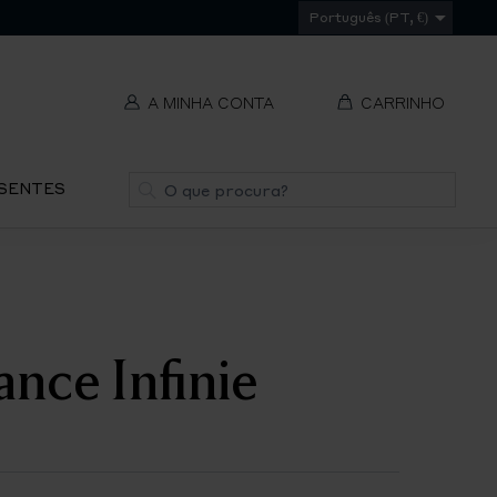
Português (PT, €)
A MINHA CONTA
CARRINHO
t
Pesquisa
ESENTES
V
REMOVER
ti
S
nce Infinie
IR
PA
O
CH