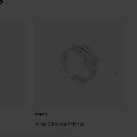
FRED
Anel Chance Infinie
A