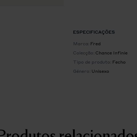
ouro amarelo 18K
18 diamantes em talhe brilha
valor médio dado a título ind
Comprimento: 21 mm
Largura: 8 mm
ESPECIFICAÇÕES
Marca:
Fred
Colecção:
Chance Infinie
Tipo de produto:
Fecho
Género:
Unisexo
Produtos relacionado