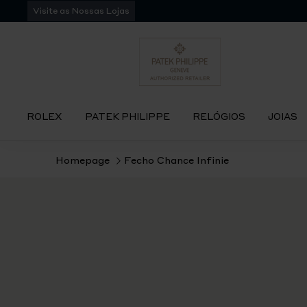
Pular
Visite as Nossas Lojas
para
navegação
ROLEX
PATEK PHILIPPE
RELÓGIOS
JOIAS
Homepage
Fecho Chance Infinie