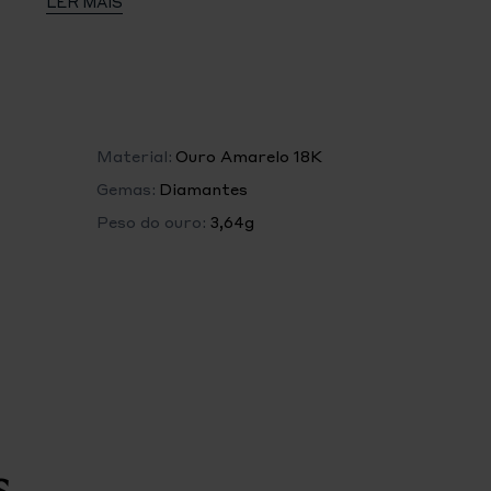
LER MAIS
nte: 0.16 quilates* / GVS (*O peso das pedras é um
icativo).
Material:
Ouro Amarelo 18K
Gemas:
Diamantes
Peso do ouro:
3,64g
s