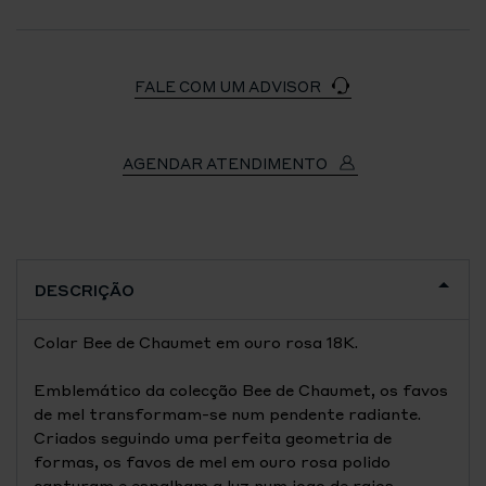
FALE COM UM ADVISOR
AGENDAR ATENDIMENTO
DESCRIÇÃO
Colar Bee de Chaumet em ouro rosa 18K.
Emblemático da colecção Bee de Chaumet, os favos
de mel transformam-se num pendente radiante.
Criados seguindo uma perfeita geometria de
formas, os favos de mel em ouro rosa polido
capturam e espalham a luz num jogo de raios