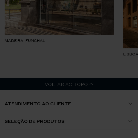
MADEIRA, FUNCHAL
LISBOA
VOLTAR AO TOPO
ATENDIMENTO AO CLIENTE
Guia de Tamanhos
SELEÇÃO DE PRODUTOS
A Minha Conta
Relógios