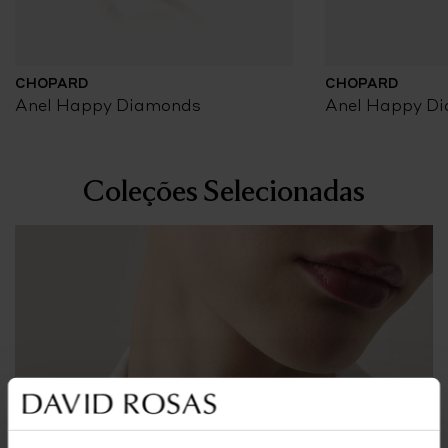
CHOPARD
CHOPARD
Anel Happy Diamonds
Anel Happy D
Coleções Selecionadas