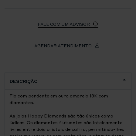
FALE COM UM ADVISOR
AGENDAR ATENDIMENTO
DESCRIÇÃO
Fio com pendente em ouro amarelo 18K com
diamantes.
As joias Happy Diamonds são tão únicas como
lúdicas. Os diamantes flutuantes são inteiramente
livres entre dois cristais de safira, permitindo-lhes
assim moverem-se sem restrições, e através deste