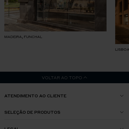
MADEIRA, FUNCHAL
LISBOA
VOLTAR AO TOPO
ATENDIMENTO AO CLIENTE
Guia de Tamanhos
SELEÇÃO DE PRODUTOS
A Minha Conta
Relógios
LEGAL