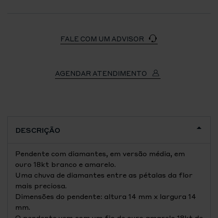
FALE COM UM ADVISOR
AGENDAR ATENDIMENTO
DESCRIÇÃO
Pendente com diamantes, em versão média, em
ouro 18kt branco e amarelo.
Uma chuva de diamantes entre as pétalas da flor
mais preciosa.
Dimensões do pendente: altura 14 mm x largura 14
mm.
O pendente vem com um fio de ouro amarelo 18kt de