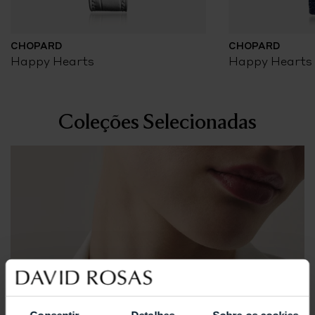
CHOPARD
CHOPARD
Happy Hearts
Happy Hearts
Coleções Selecionadas