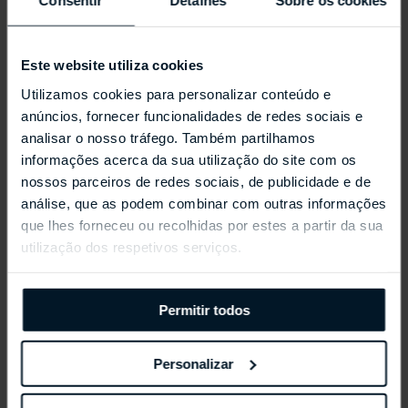
Consentir
Detalhes
Sobre os cookies
Este website utiliza cookies
Utilizamos cookies para personalizar conteúdo e
anúncios, fornecer funcionalidades de redes sociais e
analisar o nosso tráfego. Também partilhamos
informações acerca da sua utilização do site com os
nossos parceiros de redes sociais, de publicidade e de
REPOSSI ANTIFER
análise, que as podem combinar com outras informações
que lhes forneceu ou recolhidas por estes a partir da sua
utilização dos respetivos serviços.
Permitir todos
Personalizar