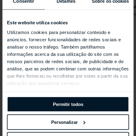
Consentir
Detalhes
Sobre os cookies
HOUSE OF FILIGREE
HOUSE OF FILIG
Arrecadas Fidalgas Heritage
Brincos de Fus
Este website utiliza cookies
Utilizamos cookies para personalizar conteúdo e
anúncios, fornecer funcionalidades de redes sociais e
analisar o nosso tráfego. Também partilhamos
Coleções Selecionadas
informações acerca da sua utilização do site com os
nossos parceiros de redes sociais, de publicidade e de
análise, que as podem combinar com outras informações
que lhes forneceu ou recolhidas por estes a partir da sua
utilização dos respetivos serviços.
Permitir todos
Personalizar