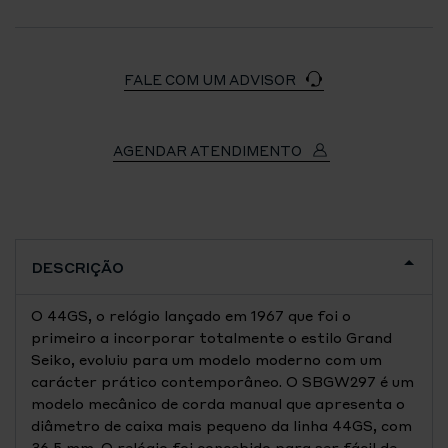
FALE COM UM ADVISOR
AGENDAR ATENDIMENTO
DESCRIÇÃO
O 44GS, o relógio lançado em 1967 que foi o
primeiro a incorporar totalmente o estilo Grand
Seiko, evoluiu para um modelo moderno com um
carácter prático contemporâneo. O SBGW297 é um
modelo mecânico de corda manual que apresenta o
diâmetro de caixa mais pequeno da linha 44GS, com
36,5 mm. O relógio foi concebido para ser fácil de