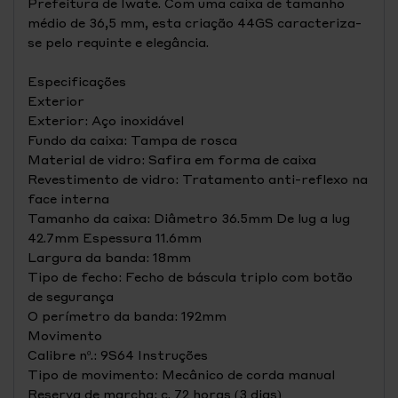
Prefeitura de Iwate. Com uma caixa de tamanho
médio de 36,5 mm, esta criação 44GS caracteriza-
se pelo requinte e elegância.
Especificações
Exterior
Exterior: Aço inoxidável
Fundo da caixa: Tampa de rosca
Material de vidro: Safira em forma de caixa
Revestimento de vidro: Tratamento anti-reflexo na
face interna
Tamanho da caixa: Diâmetro 36.5mm De lug a lug
42.7mm Espessura 11.6mm
Largura da banda: 18mm
Tipo de fecho: Fecho de báscula triplo com botão
de segurança
O perímetro da banda: 192mm
Movimento
Calibre nº.: 9S64 Instruções
Tipo de movimento: Mecânico de corda manual
Reserva de marcha: c. 72 horas (3 dias)