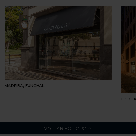
MADEIRA, FUNCHAL
LISBOA
VOLTAR AO TOPO