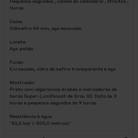
Pequenos segundos , Janela do calendário , Minutos ,
Horas
Caixa
Diâmetro 44 mm, aço escovado
Luneta
Aço polido
Fundo
Enroscado, vidro de safira transparente e aço
Mostrador
Preto com algarismos árabes e marcadores de
horas Super-LumiNova® de Grau X2. Data às 3
horas e pequenos segundos às 9 horas.
Resistência à água
"50,0 bar (~500,0 metros)"