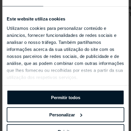
JAEGER-LECOULTRE
JAEGER-LECOU
Master Control Date
Master Ultra 
Este website utiliza cookies
Utilizamos cookies para personalizar conteúdo e
anúncios, fornecer funcionalidades de redes sociais e
analisar o nosso tráfego. Também partilhamos
Coleções Selecionadas
informações acerca da sua utilização do site com os
nossos parceiros de redes sociais, de publicidade e de
análise, que as podem combinar com outras informações
que lhes forneceu ou recolhidas por estes a partir da sua
utilização dos respetivos serviços.
Permitir todos
Personalizar