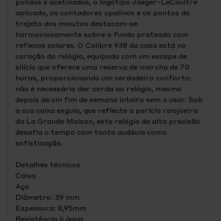
polidos e acetinados, o logótipo Jaeger-LeCoultre
aplicado, os contadores opalinos e os pontos do
trajeto dos minutos destacam-se
harmoniosamente sobre o fundo prateado com
reflexos solares. O Calibre 938 da casa está no
coração do relógio, equipado com um escape de
silício que oferece uma reserva de marcha de 70
horas, proporcionando um verdadeiro conforto:
não é necessário dar corda ao relógio, mesmo
depois de um fim de semana inteiro sem o usar. Sob
a sua caixa esguia, que reflecte a perícia relojoeira
da La Grande Maison, este relógio de alta precisão
desafia o tempo com tanta audácia como
sofisticação.
Detalhes técnicos
Caixa
Aço
Diâmetro: 39 mm
Espessura: 8,95mm
Resistência à água