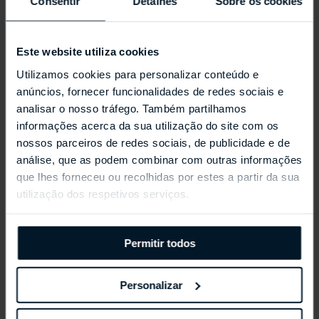
Consentir
Detalhes
Sobre os cookies
Este website utiliza cookies
Utilizamos cookies para personalizar conteúdo e
anúncios, fornecer funcionalidades de redes sociais e
analisar o nosso tráfego. Também partilhamos
informações acerca da sua utilização do site com os
nossos parceiros de redes sociais, de publicidade e de
REPOSSI ANTIFER
análise, que as podem combinar com outras informações
que lhes forneceu ou recolhidas por estes a partir da sua
utilização dos respetivos serviços.
Permitir todos
Personalizar