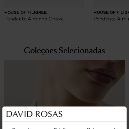
HOUSE OF FILIGREE
HOUSE OF FILIG
Pendente A minha Chave
Pendente A mi
Coleções Selecionadas