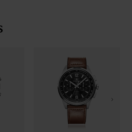
a, Peças no interior : 195, Alternâncias por hora
: 1
s