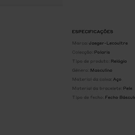
DETALHES TÉCNICOS
CAIXA
Aço , Diâmetro : 41mm , Esp
ESTANQUEIDADE
ESPECIFICAÇÕES
10 bar
Marca:
Jaeger-Lecoultre
MOSTRADOR
Colecção:
Polaris
Azul, Numerais brancos lum
Tipo de produto:
Relógio
PONTEIROS FRONTAIS
Género:
Masculino
Baguette
Material da caixa:
Aço
Material da bracelete:
Pele
PULSEIRA
Couro
Tipo de fecho:
Fecho Báscul
CALIBRE JAEGER-LECOUL
FUNÇÕES
Hora-Minuto, Luneta rotati