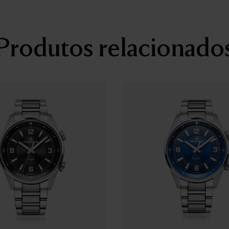
MOVIMENTO
Automático, corda automátic
: 28800, Rubis : 30, Barrilete 
Produtos relacionado