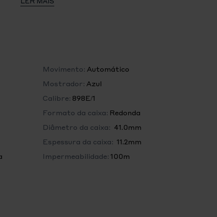
LER MAIS
essura : 11.2mm
Movimento:
Automático
Mostrador:
Azul
inescentes
Calibre:
898E/1
Formato da caixa:
Redonda
Diâmetro da caixa:
41.0mm
Espessura da caixa:
11.2mm
a
Impermeabilidade:
100m
TRE 898E/1
va, Segundo