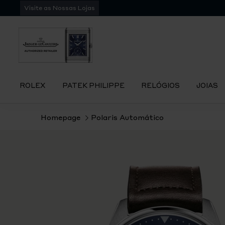
Pular
Visite as Nossas Lojas
para
navegação
ROLEX
PATEK PHILIPPE
RELÓGIOS
JOIAS
Homepage
Polaris Automático