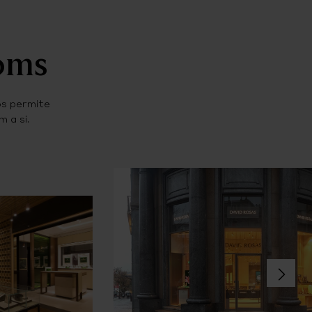
ooms
os permite
 a si.