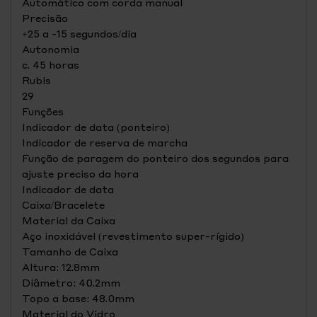
Automático com corda manual
Precisão
+25 a -15 segundos/dia
Autonomia
c. 45 horas
Rubis
29
Funções
Indicador de data (ponteiro)
Indicador de reserva de marcha
Função de paragem do ponteiro dos segundos para
ajuste preciso da hora
Indicador de data
Caixa/Bracelete
Material da Caixa
Aço inoxidável (revestimento super-rígido)
Tamanho de Caixa
Altura: 12.8mm
Diâmetro: 40.2mm
Topo a base: 48.0mm
Material do Vidro