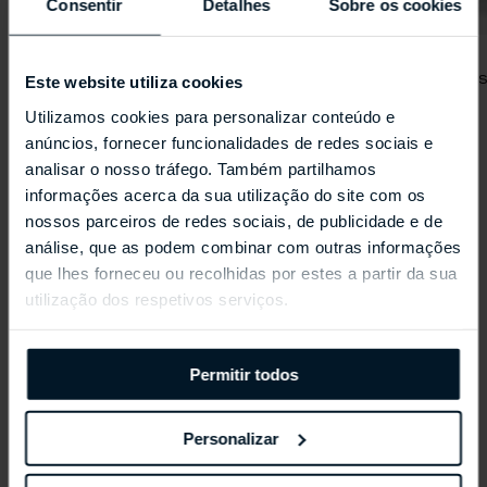
Consentir
Detalhes
Sobre os cookies
SEIKO
SEIKO
5 Sports SKX series SRPK29
5 Sports SKX 
Este website utiliza cookies
Utilizamos cookies para personalizar conteúdo e
anúncios, fornecer funcionalidades de redes sociais e
analisar o nosso tráfego. Também partilhamos
Coleções Selecionadas
informações acerca da sua utilização do site com os
nossos parceiros de redes sociais, de publicidade e de
análise, que as podem combinar com outras informações
que lhes forneceu ou recolhidas por estes a partir da sua
utilização dos respetivos serviços.
Permitir todos
Personalizar