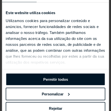
SEIKO
SEIKO
King Siko VANAC HKF003
Prospex
Este website utiliza cookies
Utilizamos cookies para personalizar conteúdo e
anúncios, fornecer funcionalidades de redes sociais e
Coleções Selecionadas
analisar o nosso tráfego. Também partilhamos
informações acerca da sua utilização do site com os
nossos parceiros de redes sociais, de publicidade e de
análise, que as podem combinar com outras informações
que lhes forneceu ou recolhidas por estes a partir da sua
utilização dos respetivos serviços.
Permitir todos
Personalizar
Rejeitar