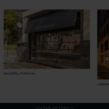
MADEIRA, FUNCHAL
LISBOA
VOLTAR AO TOPO