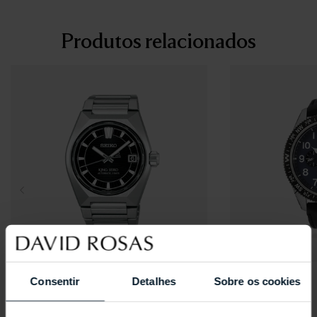
Produtos relacionados
SEIKO
SEIKO
Consentir
Detalhes
Sobre os cookies
King Siko VANAC HKF003
Prospex