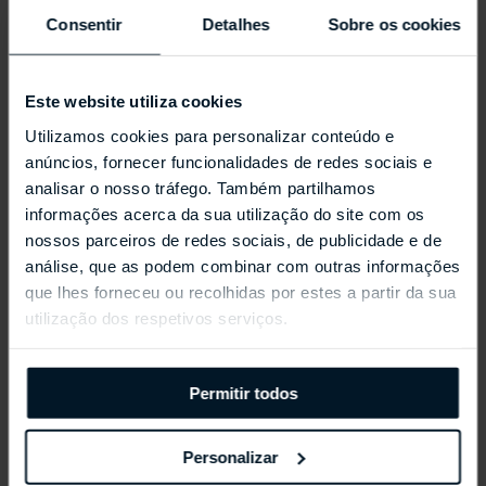
Consentir
Detalhes
Sobre os cookies
Este website utiliza cookies
Utilizamos cookies para personalizar conteúdo e
anúncios, fornecer funcionalidades de redes sociais e
analisar o nosso tráfego. Também partilhamos
informações acerca da sua utilização do site com os
nossos parceiros de redes sociais, de publicidade e de
análise, que as podem combinar com outras informações
REPOSSI ANTIFER
que lhes forneceu ou recolhidas por estes a partir da sua
utilização dos respetivos serviços.
Permitir todos
Personalizar