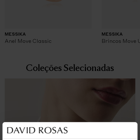
MESSIKA
MESSIKA
Anel Move Classic
Brincos Move 
Coleções Selecionadas