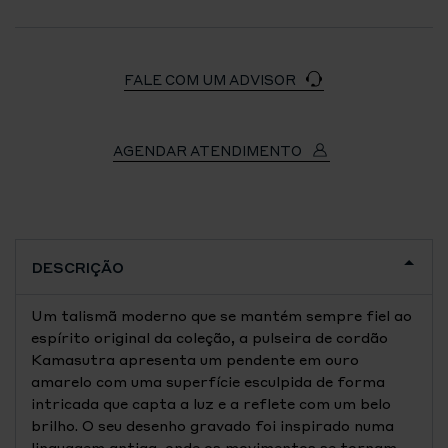
FALE COM UM ADVISOR
AGENDAR ATENDIMENTO
DESCRIÇÃO
Um talismã moderno que se mantém sempre fiel ao
espírito original da coleção, a pulseira de cordão
Kamasutra apresenta um pendente em ouro
amarelo com uma superfície esculpida de forma
intricada que capta a luz e a reflete com um belo
brilho. O seu desenho gravado foi inspirado numa
linguagem antiga, onde os movimentos se tornam