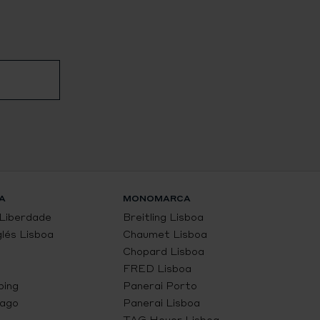
A
MONOMARCA
 Liberdade
Breitling Lisboa
glés Lisboa
Chaumet Lisboa
Chopard Lisboa
FRED Lisboa
ping
Panerai Porto
Lago
Panerai Lisboa
TAG Heuer Lisboa