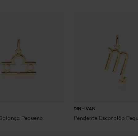
Altura do motivo: 12,99 mm
Esta peça pode ser ajustada
diferentes cores.
Cada criação de joalharia di
em quilates que lhe são atr
para outra.
DINH VAN
Balança Pequeno
Pendente Escorpião Peq