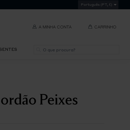
Português (PT, €)
A MINHA CONTA
CARRINHO
t
Pesquisa
ESENTES
V
REMOVER
ti
S
Cordão Peixes
IR
PA
O
CH