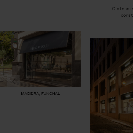
O atendim
const
MADEIRA, FUNCHAL