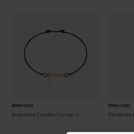
DINH VAN
DINH VAN
Bracelete Cordão Carneiro
Pendente 