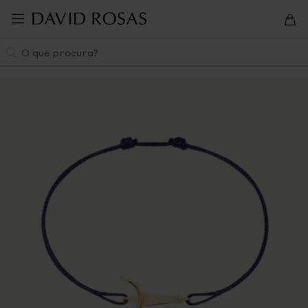
Pular
para
navegação
Pesquisa