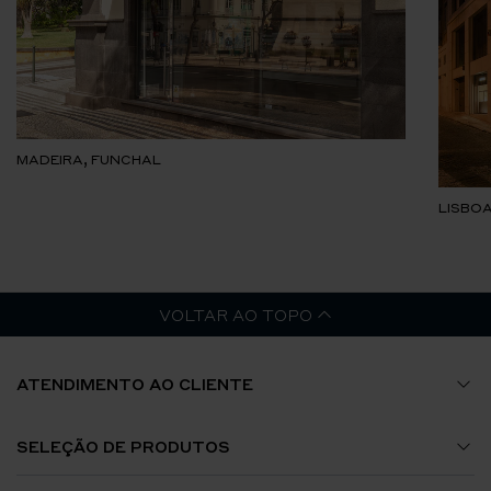
MADEIRA, FUNCHAL
LISBOA
VOLTAR AO TOPO
ATENDIMENTO AO CLIENTE
Guia de Tamanhos
SELEÇÃO DE PRODUTOS
A Minha Conta