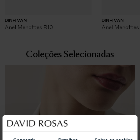
DINH VAN
DINH VAN
Anel Menottes R10
Anel Menottes
Coleções Selecionadas