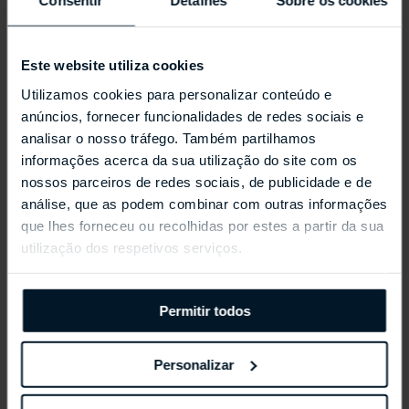
Consentir
Detalhes
Sobre os cookies
Este website utiliza cookies
Utilizamos cookies para personalizar conteúdo e
anúncios, fornecer funcionalidades de redes sociais e
analisar o nosso tráfego. Também partilhamos
informações acerca da sua utilização do site com os
nossos parceiros de redes sociais, de publicidade e de
REPOSSI ANTIFER
análise, que as podem combinar com outras informações
que lhes forneceu ou recolhidas por estes a partir da sua
utilização dos respetivos serviços.
Permitir todos
Personalizar