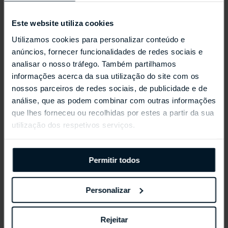
Este website utiliza cookies
Utilizamos cookies para personalizar conteúdo e
anúncios, fornecer funcionalidades de redes sociais e
analisar o nosso tráfego. Também partilhamos
informações acerca da sua utilização do site com os
REPOSSI ANTIFER
nossos parceiros de redes sociais, de publicidade e de
análise, que as podem combinar com outras informações
que lhes forneceu ou recolhidas por estes a partir da sua
utilização dos respetivos serviços.
Permitir todos
Personalizar
Rejeitar