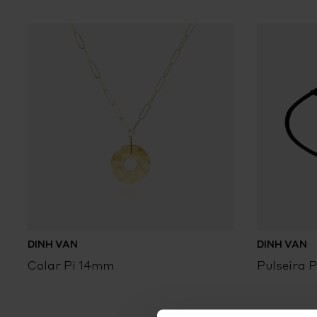
DINH VAN
DINH VAN
Colar Pi 14mm
Pulseira P