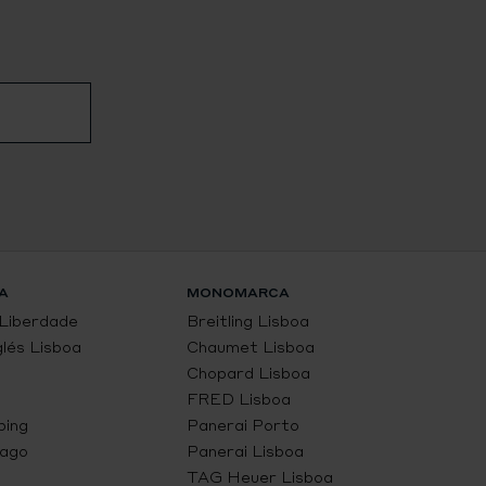
A
MONOMARCA
 Liberdade
Breitling Lisboa
glés Lisboa
Chaumet Lisboa
Chopard Lisboa
FRED Lisboa
ping
Panerai Porto
Lago
Panerai Lisboa
TAG Heuer Lisboa