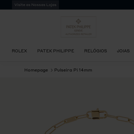
Pular
Visite as Nossas Lojas
para
navegação
ROLEX
PATEK PHILIPPE
RELÓGIOS
JOIAS
Homepage
Pulseira Pi 14mm