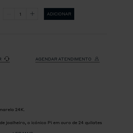
ADICIONAR
R
AGENDAR ATENDIMENTO
marelo 24K.
e joalheiro, o icónico Pi em ouro de 24 quilates
uma pulseira numa corrente dinh van. Inspirado na