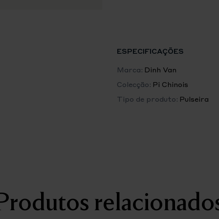
arte chinesa antiga, este d
de assinatura para se torna
combinada.
Diâmetro: 14 mm
ESPECIFICAÇÕES
Comprimento da corrente: 
Marca:
Dinh Van
Colecção:
Pi Chinois
Tipo de produto:
Pulseira
Produtos relacionado