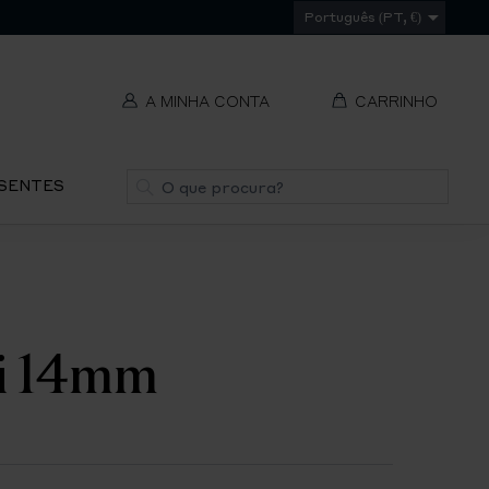
Português (PT, €)
A MINHA CONTA
CARRINHO
t
Pesquisa
ESENTES
V
REMOVER
ti
S
Pi 14mm
IR
PA
O
CH