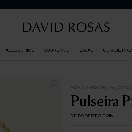
ACESSÓRIOS
SOBRE NÓS
LOJAS
GUIA DE PR
ADR777BR3028_YW_017.00
Pulseira 
DE ROBERTO COIN