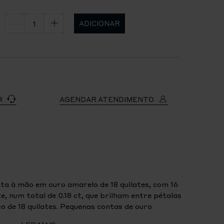
ADICIONAR
R
AGENDAR ATENDIMENTO
ita à mão em ouro amarelo de 18 quilates, com 16
, num total de 0.18 ct, que brilham entre pétalas
 de 18 quilates. Pequenas contas de ouro
entímetros um toque divertido.