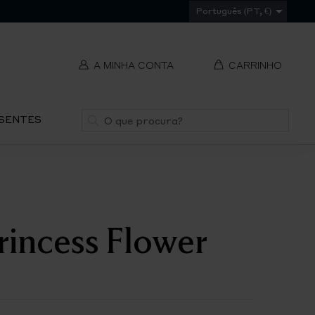
Português (PT, €)
A MINHA CONTA
CARRINHO
t
Pesquisa
ESENTES
V
REMOVER
ti
S
Princess Flower
IR
PA
O
CH