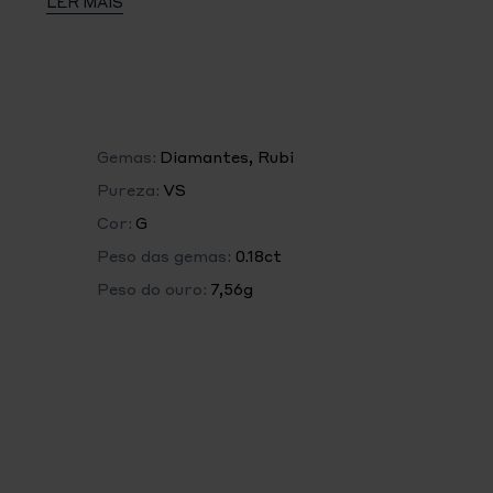
LER MAIS
Gemas:
Diamantes, Rubi
Pureza:
VS
Cor:
G
Peso das gemas:
0.18ct
Peso do ouro:
7,56g