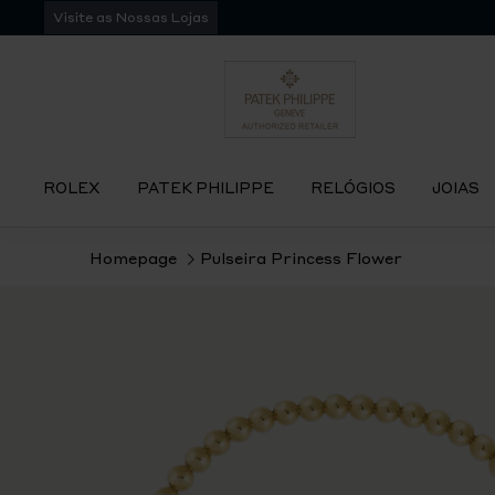
Pular
Visite as Nossas Lojas
para
navegação
ROLEX
PATEK PHILIPPE
RELÓGIOS
JOIAS
Homepage
Pulseira Princess Flower