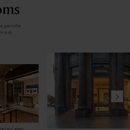
ooms
os permite
 a si.
TA DO LAGO