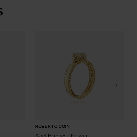
s
ROBERTO COIN
R
Anel Princess Flower
A