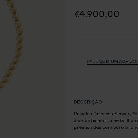
€4.900,00
FALE COM UM ADVISO
DESCRIÇÃO
Pulseira Princess Flower, fe
diamantes em talhe brilhante
preenchidas com ouro branco
conferem à pulseira de 17 c