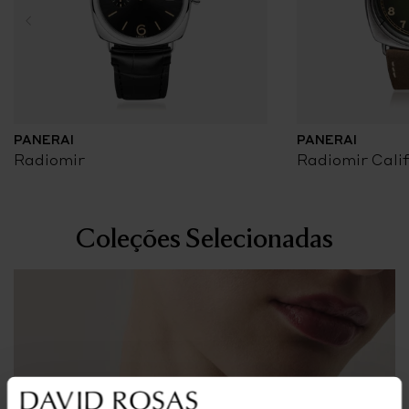
PANERAI
PANERAI
Radiomir
Radiomir Cali
Coleções Selecionadas