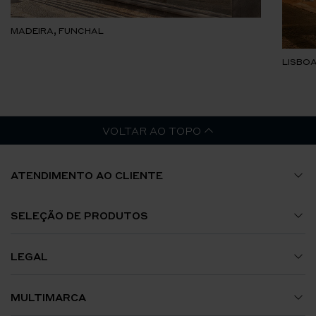
MADEIRA, FUNCHAL
LISBOA
VOLTAR AO TOPO
ATENDIMENTO AO CLIENTE
Guia de Tamanhos
SELEÇÃO DE PRODUTOS
A Minha Conta
Relógios
LEGAL
Envios e Encomendas
Jóias
Termos e Condições
MULTIMARCA
Trocas e Devoluções