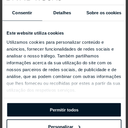
Consentir
Detalhes
Sobre os cookies
Este website utiliza cookies
Utilizamos cookies para personalizar conteúdo e
anúncios, fornecer funcionalidades de redes sociais e
analisar o nosso tráfego. Também partilhamos
informações acerca da sua utilização do site com os
nossos parceiros de redes sociais, de publicidade e de
análise, que as podem combinar com outras informações
REPOSSI ANTIFER
que lhes forneceu ou recolhidas por estes a partir da sua
utilização dos respetivos serviços.
Permitir todos
Personalizar