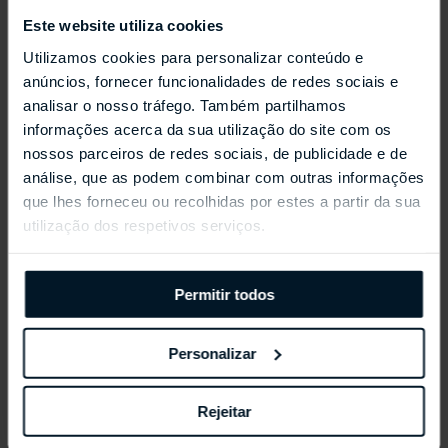
Este website utiliza cookies
Utilizamos cookies para personalizar conteúdo e
anúncios, fornecer funcionalidades de redes sociais e
analisar o nosso tráfego. Também partilhamos
REPOSSI ANTIFER
informações acerca da sua utilização do site com os
nossos parceiros de redes sociais, de publicidade e de
análise, que as podem combinar com outras informações
que lhes forneceu ou recolhidas por estes a partir da sua
utilização dos respetivos serviços.
Permitir todos
Personalizar
Rejeitar