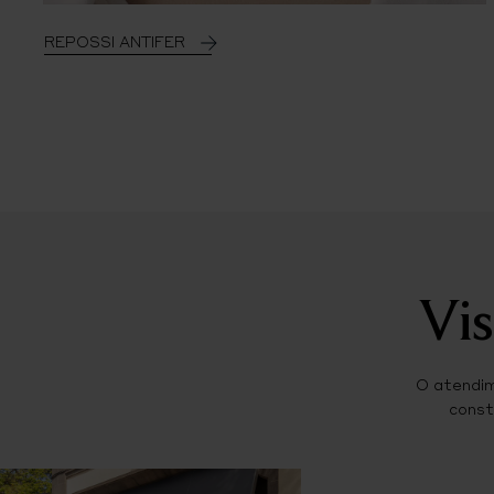
REPOSSI ANTIFER
Vis
O atendim
const