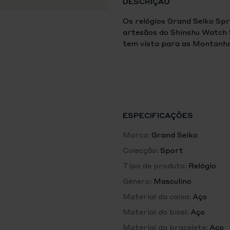
DESCRIÇÃO
Os relógios Grand Seiko Spr
artesãos do Shinshu Watch Stu
tem vista para as Montanh
atividade vulcânica que rem
a partir de baixo. Ventos f
durante muitos e longos an
que é homenageada por este
O relógio Sport Collection
ESPECIFICAÇÕES
um mostrador com padrão q
apresenta uma cor verde con
Marca:
Grand Seiko
Hotaka. O relógio apresent
Colecção:
Sport
função GMT. A sua luneta ro
Tipo de produto:
Relógio
vidro de safira e é complem
horas. Em conjunto, permite
Género:
Masculino
horários.
Material da caixa:
Aço
Material do bisel:
Aço
Especificações
Exterior
Material da bracelete:
Aço