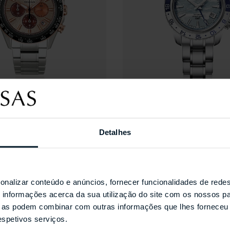
30 rubis
Ponteiro de 24 horas (funçã
Indicador de reserva de ma
Função de ajuste da diferenç
KO
GRAND SEIKO
9 Collection O
GMT Caliber 9S 25th Ann
ph SLGC006
Limited Edition SBGJ27
Detalhes
onalizar conteúdo e anúncios, fornecer funcionalidades de redes
informações acerca da sua utilização do site com os nossos pa
Coleções Selecionada
ue as podem combinar com outras informações que lhes forneceu 
respetivos serviços.