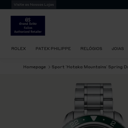
Pular
Visite as Nossas Lojas
para
navegação
ROLEX
PATEK PHILIPPE
RELÓGIOS
JOIAS
Homepage
Sport 'Hotaka Mountains' Spring 