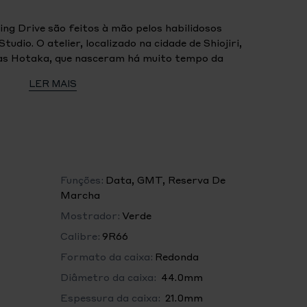
ing Drive são feitos à mão pelos habilidosos
dio. O atelier, localizado na cidade de Shiojiri,
as Hotaka, que nasceram há muito tempo da
odelou o continente e empurrou os picos para cima
LER MAIS
ortes e neve esculpiram as faces dos penhascos
os para criar uma cadeia de montanhas dinâmica
 poderoso relógio desportivo.
 Spring Drive GMT Triple Time Zone SBGE295 tem
ue representa estes penhascos escarpados e
cebida para captar o brilho dos curtos verões de
Funções:
Data, GMT, Reserva De
a o movimento Calibre 9R66 Spring Drive com
Marcha
tativa com escala de 24 horas é fabricada em
Mostrador:
Verde
entada por um outro mostrador circular de 24
Calibre:
9R66
m ao utilizador ler as horas em três fusos
Formato da caixa:
Redonda
Diâmetro da caixa:
44.0mm
Espessura da caixa:
21.0mm