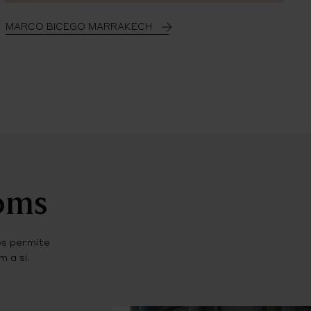
MARCO BICEGO MARRAKECH
ooms
os permite
 a si.