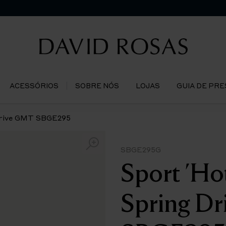
ACESSÓRIOS
SOBRE NÓS
LOJAS
GUIA DE PR
Drive GMT SBGE295
SBGE295G
Sport 'Ho
Spring D