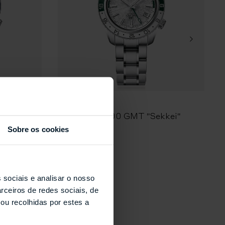
o de dupla indicação da hora)
rcha
a horária ligada ao calendário
GRAND SEIKO
S
iversary
Hi-Beat 36000 GMT "Sekkei"
5
SBGJ277
Sobre os cookies
 sociais e analisar o nosso
rceiros de redes sociais, de
s
ou recolhidas por estes a