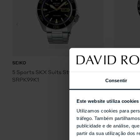
SEIKO
GRAND SEI
5 Sports SKX Suits Style
Evolution 
SRPK99K1
Tentagra
Consentir
Este website utiliza cookies
Utilizamos cookies para pers
tráfego. Também partilhamos 
publicidade e de análise, q
partir da sua utilização dos 