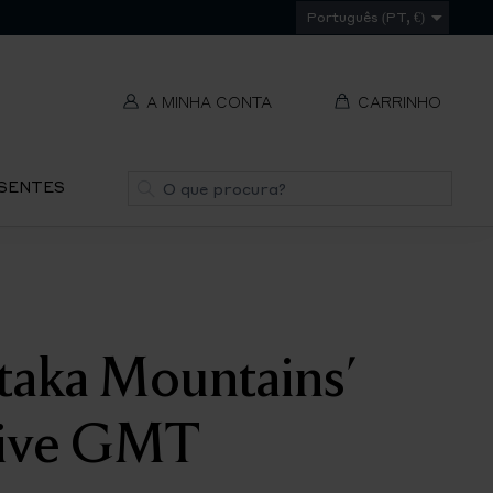
Português (PT, €)
A MINHA CONTA
CARRINHO
t
Pesquisa
ESENTES
V
REMOVER
ti
S
taka Mountains'
IR
PA
rive GMT
O
CH