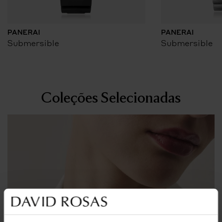
PANERAI
PANERAI
Submersible
Submersible
Coleções Selecionadas