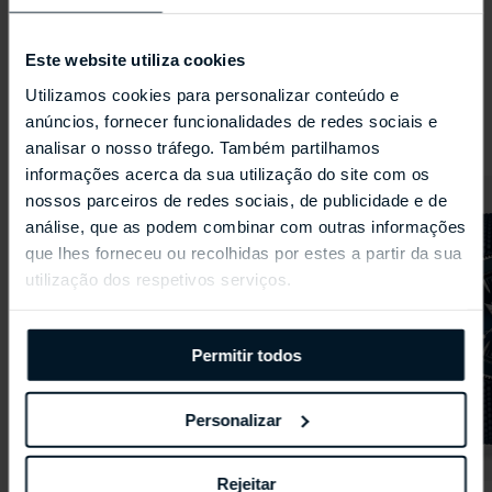
ESPECIFICAÇÕES
Este website utiliza cookies
Utilizamos cookies para personalizar conteúdo e
anúncios, fornecer funcionalidades de redes sociais e
Produtos relacionados
analisar o nosso tráfego. Também partilhamos
informações acerca da sua utilização do site com os
nossos parceiros de redes sociais, de publicidade e de
análise, que as podem combinar com outras informações
que lhes forneceu ou recolhidas por estes a partir da sua
utilização dos respetivos serviços.
Permitir todos
Personalizar
Rejeitar