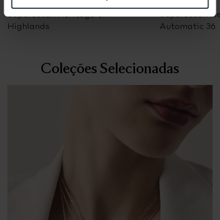
BREITLING
BREITLING
Superocean Heritage '57
Superocean He
Highlands
Automatic 36
Coleções Selecionadas