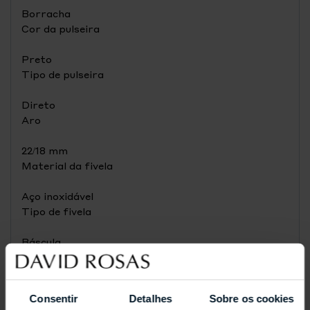
Borracha
Cor da pulseira
Preto
Tipo de pulseira
Direto
Aro
22/18 mm
Material da fivela
Aço inoxidável
Tipo de fivela
Báscula
Tamanho da fivela
18 mm
Consentir
Detalhes
Sobre os cookies