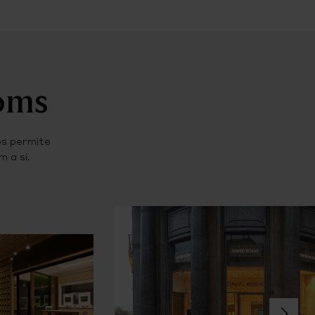
ooms
os permite
 a si.