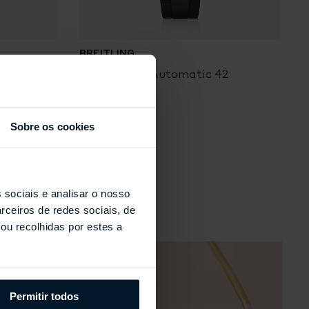
BREITLING
B
6
Superocean Automatic 42
S
clique
Sobre os cookies
s
xo dupla face
 sociais e analisar o nosso
rceiros de redes sociais, de
adamente)
ou recolhidas por estes a
Aproximadamente)
Permitir todos