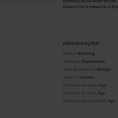
combina as características
Desportivo e elegante, o Su
do estilo no mar. Com os icó
unidirecional com anel em c
relógio para mergulhadores 
e materiais, incluindo aço 
Automatic apresenta uma ga
Apresentado com uma bracel
ESPECIFICAÇÕES
borracha «estilo malha» com
movido pelo Calibre manufa
Marca:
Breitling
pelo COSC inspirado no Tud
Colecção:
Superocean
Tipo de produto:
Relógio
Dados técnicos
Movimento
Género:
Unisexo
Material da caixa:
Aço
Calibre
Material do bisel:
Aço
Breitling B20 (Manufactura
Material da bracelete:
Aço
Movimento
Automático de alta frequên