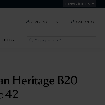
Português (PT, €)
A MINHA CONTA
CARRINHO
t
Pesquisa
ESENTES
V
REMOVER
ti
S
an Heritage B20
IR
PA
c 42
O
CH