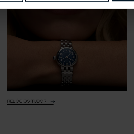
Diâmetro
42.0 mm
Espessura
14.35 mm
Altura (ponta do aro superio
51.58 mm
Largura do Aro (entre os ar
22.05 mm
Pulseira
Material da pulseira
RELÓGIOS TUDOR
Aço inoxidável
Cor da pulseira
Pulseira de metal
Tipo de pulseira