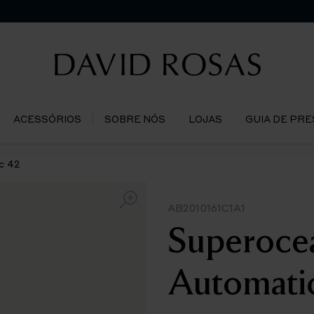
ACESSÓRIOS
SOBRE NÓS
LOJAS
GUIA DE PR
c 42
AB2010161C1A1
Superoce
Automati