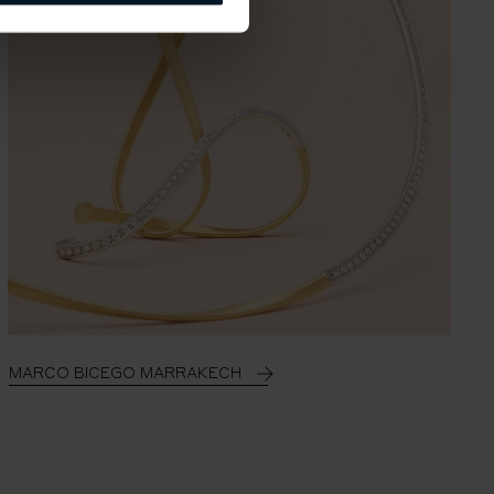
r à ponta do aro inferior)
os)
MARCO BICEGO MARRAKECH