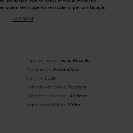
 de um design icónico com um toque moderno.
perocean Heritage é a verdadeira personificação
nicos ponteiros triangulares e um bisel
LER MAIS
erâmica polida, o Superocean Heritage é um
de estilo elegante. Disponível em vários tamanhos
e ouro vermelho de 18K, o Superocean Heritage B20
ma de mostradores em preto, azul ou verde.
ete de malha a condizer ou com uma pulseira de
 fecho de báscula, este Superocean Heritage é
turado Breitling B20, um cronómetro certificado
Tipo de fecho:
Fecho Báscula
or Calibre MT5612.
Movimento:
Automático
Calibre:
B020
Formato da caixa:
Redonda
Diâmetro da caixa:
42.0mm
Impermeabilidade:
200m
do)
cia