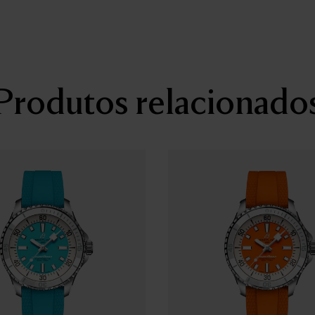
Reserva de marcha
Aprox. 70 horas
Vibração
Produtos relacionado
28.800 a.p.h.
Jóia
26 rubis
Calendário
Janela no mostrador
Caixa
Material da caixa
Aço inoxidável
Fundo da caixa
De rosca