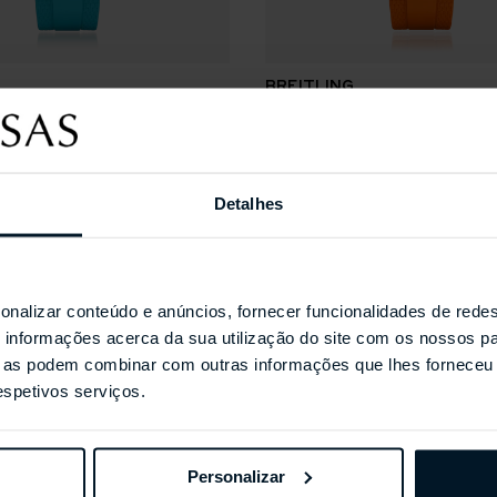
Resistência à água
200 m (660 pés)
Bezel
BREITLING
n Automatic 36
Superocean Automatic 3
Giratória unidireccional por 
Coroa
Detalhes
roscada, duas juntas
Cristal
Coleções Selecionada
Safira abobadado, antirefle
Dimensões
onalizar conteúdo e anúncios, fornecer funcionalidades de redes
informações acerca da sua utilização do site com os nossos pa
Peso do Produto (Aproxim
ue as podem combinar com outras informações que lhes forneceu 
respetivos serviços.
173.29 g
Peso da Caixa do Relógio (
91.8 g
Personalizar