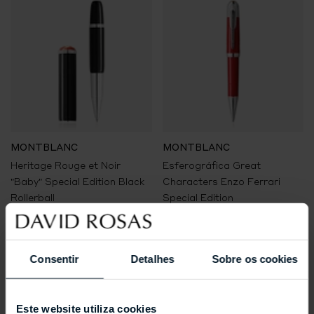
MONTBLANC
MONTBLANC
Heritage Rouge et Noir
Esferográfica Great
"Baby" Special Edition Black
Characters Enzo Ferrari
Rollerball
Special Edition
€590,00
€1.080,00
Consentir
Detalhes
Sobre os cookies
Este website utiliza cookies