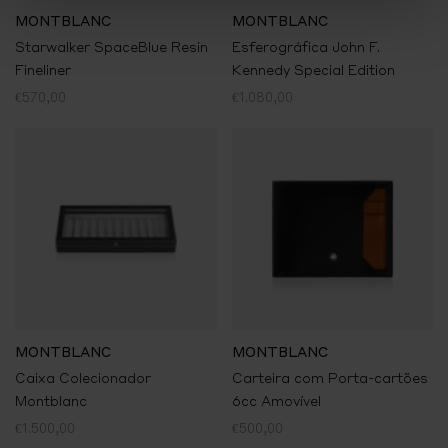
MONTBLANC
MONTBLANC
Starwalker SpaceBlue Resin
Esferográfica John F.
Fineliner
Kennedy Special Edition
€570,00
€1.080,00
MONTBLANC
MONTBLANC
Caixa Colecionador
Carteira com Porta-cartões
Montblanc
6cc Amovível
€1.500,00
€500,00