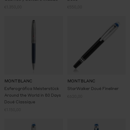
€1.350,00
€550,00
MONTBLANC
MONTBLANC
Esferográfica Meisterstück
StarWalker Doué Fineliner
Around the World in 80 Days
€620,00
Doué Classique
€1.150,00