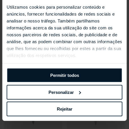
Utilizamos cookies para personalizar conteúdo e
anúncios, fornecer funcionalidades de redes sociais e
analisar o nosso tráfego. Também partilhamos
informações acerca da sua utilização do site com os
MONTBLANC
MONTBLANC
nossos parceiros de redes sociais, de publicidade e de
Esferográfica Writers
StarWalker Blue Planet Doué
análise, que as podem combinar com outras informações
Edition Homage to Jane
Fineliner
que lhes forneceu ou recolhidas por estes a partir da sua
Austen Limited Edition
€620,00
utilização dos respetivos serviços.
€1.130,00
Permitir todos
Personalizar
Rejeitar