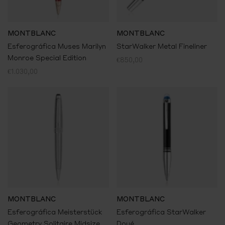
MONTBLANC
MONTBLANC
Esferográfica Muses Marilyn
StarWalker Metal Fineliner
Monroe Special Edition
€850,00
€1.030,00
MONTBLANC
MONTBLANC
Esferográfica Meisterstück
Esferográfica StarWalker
Geometry Solitaire Midsize
Doué