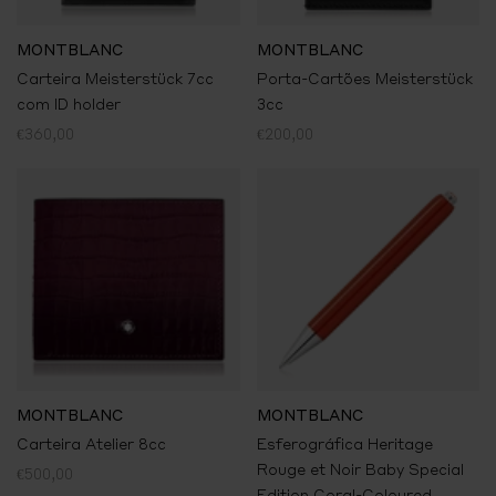
MONTBLANC
MONTBLANC
Carteira Meisterstück 7cc
Porta-Cartões Meisterstück
com ID holder
3cc
€360,00
€200,00
MONTBLANC
MONTBLANC
Carteira Atelier 8cc
Esferográfica Heritage
Rouge et Noir Baby Special
€500,00
Edition Coral-Coloured